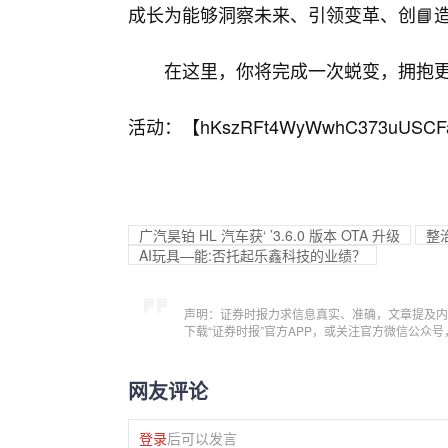
成长为能够洞察未来、引领变革、创📘
在这里，你将完成一次蜕变，拥抱
活动：【
hKszRFt4WyWwhC373uUSCF
广汽昊铂 HL 汽车获‘ ’3.6.0 版本 OTA 升级
整
AI玩具—能:否托起乐鑫科技的业绩？
声明：证券时报力求信息真实、准确，文章提及内
下载“证券时报”官方APP，或关注官方微信公众
网友评论
登录
后可以发言