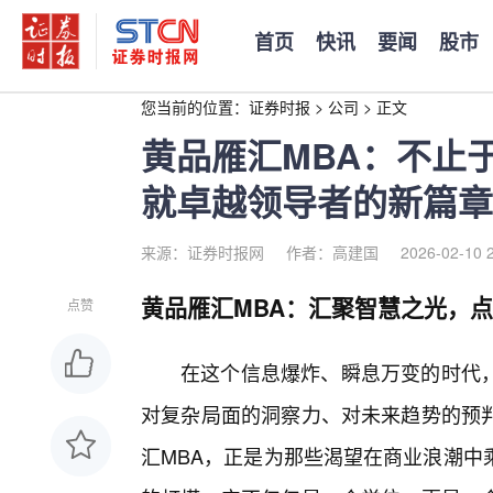
首页
快讯
要闻
股市
您当前的位置：
证券时报
>
公司
>
正文
黄品雁汇MBA：不止
就卓越领导者的新篇章
来源：证券时报网
作者：高建国
2026-02-10 
黄品雁汇MBA：汇聚智慧之光，
点赞
在这个信息爆炸、瞬息万变的时代
对复杂局面的洞察力、对未来趋势的预
汇MBA，正是为那些渴望在商业浪潮中