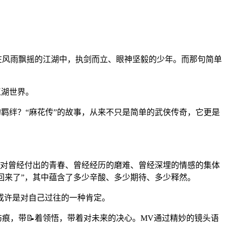
个在风雨飘摇的江湖中，执剑而立、眼神坚毅的少年。而那句简单
江湖世界。
的羁绊？“麻花传”的故事，从来不只是简单的武侠传奇，它更是
是对曾经付出的青春、曾经经历的磨难、曾经深埋的情感的集体
回来了”，其中蕴含了多少辛酸、多少期待、多少释然。
或许是对自己过往的一种肯定。
伤痕，带📝着领悟，带着对未来的决心。MV通过精妙的镜头语