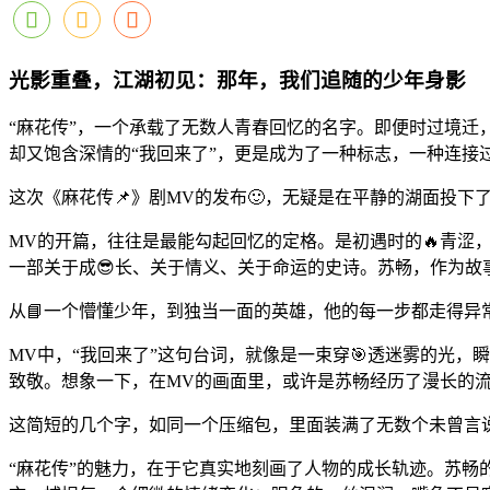
光影重叠，江湖初见：那年，我们追随的少年身影
“麻花传”，一个承载了无数人青春回忆的名字。即便时过境迁
却又饱含深情的“我回来了”，更是成为了一种标志，一种连接
这次《麻花传📌》剧MV的发布🙂，无疑是在平静的湖面投
MV的开篇，往往是最能勾起回忆的定格。是初遇时的🔥青涩
一部关于成😎长、关于情义、关于命运的史诗。苏畅，作为
从📘一个懵懂少年，到独当一面的英雄，他的每一步都走得异
MV中，“我回来了”这句台词，就像是一束穿🎯透迷雾的光
致敬。想象一下，在MV的画面里，或许是苏畅经历了漫长的流
这简短的几个字，如同一个压缩包，里面装满了无数个未曾言
“麻花传”的魅力，在于它真实地刻画了人物的成长轨迹。苏畅