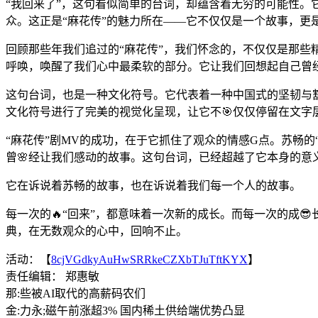
“我回来了”，这句看似简单的台词，却蕴含着无穷的可能性。
众。这正是“麻花传”的魅力所在——它不仅仅是一个故事，更
回顾那些年我们追过的“麻花传”，我们怀念的，不仅仅是那些
呼唤，唤醒了我们心中最柔软的部分。它让我们回想起自己曾
这句台词，也是一种文化符号。它代表着一种中国式的坚韧与豁
文化符号进行了完美的视觉化呈现，让它不🎯仅仅停留在文字
“麻花传”剧MV的成功，在于它抓住了观众的情感G点。苏畅
曾🌸经让我们感动的故事。这句台词，已经超越了它本身的意义
它在诉说着苏畅的故事，也在诉说着我们每一个人的故事。
每一次的🔥“回来”，都意味着一次新的成长。而每一次的成
典，在无数观众的心中，回响不止。
活动：【
8cjVGdkyAuHwSRRkeCZXbTJuTftKYX
】
责任编辑： 郑惠敏
那:些被AI取代的高薪码农们
金:力永;磁午前涨超3% 国内稀土供给端优势凸显