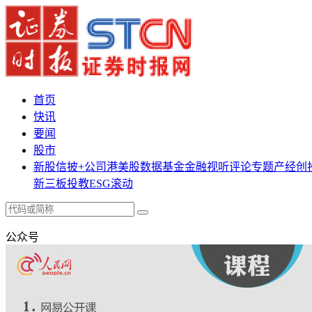
首页
快讯
要闻
股市
新股
信披+
公司
港美股
数据
基金
金融
视听
评论
专题
产经
创
新三板
投教
ESG
滚动
公众号