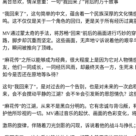
离合悲欢，情深意重：一句“我回来了”背后的万千故事
“我回来了”，这句简单的中文，蕴含着一个民族深厚的文化情
鸣。这不仅仅是关于一个角色的回归，更是关于所有经历过离
MV通过蒙太奇的手法，将苏畅“回来”前后的画面进行巧妙的
路，脚步却沉重而坚定。这些画面，无声地💡诉说着他的艰辛
力，瞬间被推向了顶峰。
“麻花传”之所以能够成为经典，很大程度上是因为它对人物情
友，他们一同成长，一同经历风雨，却最终天各一方，生死未
如今是否还在原地等📝待？
这句“我回来了”，是对过去的一个告别，也是对未来的一次启
来，会不会搅动平静的江湖？会不🎯会引发新的恩怨情仇？这
“麻花传”的江湖，从来不是黑白分明的。它有忠诚与背🤔叛
护他所珍视的一切。MV通过音乐的起伏、画面的色彩变化，
激昂的旋律，伴随着刀光剑影的闪现，诉说着他的战斗与挣扎