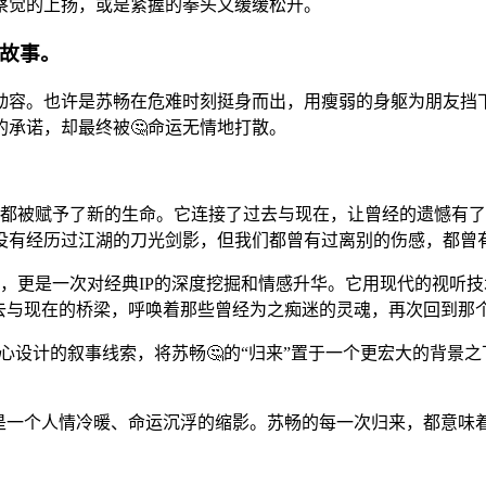
察觉的上扬，或是紧握的拳头又缓缓松开。
的故事。
动容。也许是苏畅在危难时刻挺身而出，用瘦弱的身躯为朋友挡
承诺，却最终被🤔命运无情地打散。
佛都被赋予了新的生命。它连接了过去与现在，让曾经的遗憾有
没有经历过江湖的刀光剑影，但我们都曾有过离别的伤感，都曾
物，更是一次对经典IP的深度挖掘和情感升华。它用现代的视听
去与现在的桥梁，呼唤着那些曾经为之痴迷的灵魂，再次回到那个
过精心设计的叙事线索，将苏畅🤔的“归来”置于一个更宏大的背
。
更是一个人情冷暖、命运沉浮的缩影。苏畅的每一次归来，都意味