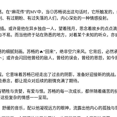
感。在“麻花传”的MV中，当🙂苏畅说出这句话时，它所触发
别、有过期盼、有过失落的人们，内心深处的一种情感投射。
穿插。或许是他在异乡独自一人，望着残月，思念着故乡的点点
与不易。而当他终于站在熟悉的地方，对着某个未知的听众，亦或
感的细腻刻画。苏畅的🔥“回来”，绝非空穴来风。它背后，必
卜；或许会闪回他曾经的敌人，曾经的误会，曾经的恩怨，如今
程。它意味着苏畅已经走出了过去的阴影，准备好迎接新的挑战
些悬念，都让观众对后续的剧情充满了期待。
，有牺牲与贪婪，有爱与恨。苏畅的每一次成长，都伴随着痛苦的
将这些复杂的情感一一呈现。
；舒缓的音乐，配以他凝视远方的眼神，流露出他内心的孤独与