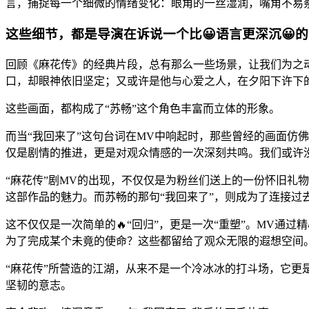
言，捕捉每一个细微的情绪变化：眼角的一丝湿润，嘴角不易
这些细节，都是导演在诉说一个比😀语言更深沉😀
回顾《麻花传》的经典片段，总有那么一些场景，让我们为之
口，却眼神依旧坚定；又或许是他与心爱之人，在夕阳下许下的
这些画面，都构成了“苏畅”这个角色丰富而立体的形象。
而当“我回来了”这句台词在MV中响起时，那些曾经的画面仿
仅是剧情的推进，更是对观众情感的一次深刻共鸣。我们或许
“麻花传”剧MV的出现，不仅仅是为粉丝们送上的一份怀旧礼
这部作品的魅力。而苏畅的那句“我回来了”，则成为了连接过
这不仅仅是一次简单的🔥“回归”，更是一次“重塑”。MV通
为了完成某个未竟的使命？这些都留给了观众无限的遐想空间
“麻花传”所营造的江湖，从来不是一个冷冰冰的打斗场，它
坚韧的意志。