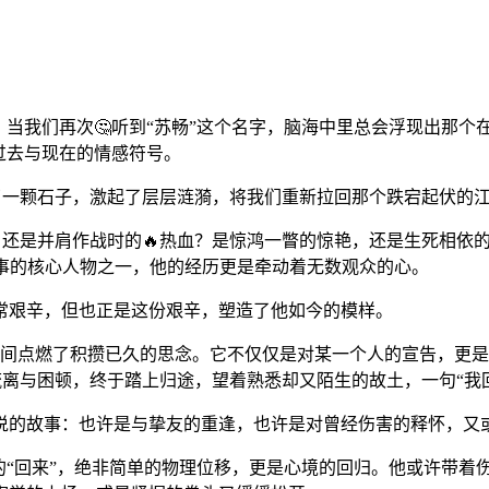
，当我们再次🤔听到“苏畅”这个名字，脑海中里总会浮现出那
过去与现在的情感符号。
下了一颗石子，激起了层层涟漪，将我们重新拉回那个跌宕起伏的
，还是并肩作战时的🔥热血？是惊鸿一瞥的惊艳，还是生死相依
故事的核心人物之一，他的经历更是牵动着无数观众的心。
常艰辛，但也正是这份艰辛，塑造了他如今的模样。
，瞬间点燃了积攒已久的思念。它不仅仅是对某一个人的宣告，更
离与困顿，终于踏上归途，望着熟悉却又陌生的故土，一句“我
说的故事：也许是与挚友的重逢，也许是对曾经伤害的释怀，又
的“回来”，绝非简单的物理位移，更是心境的回归。他或许带着